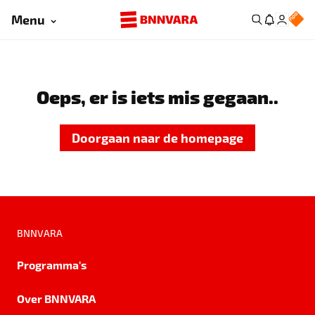
Menu
Oeps, er is iets mis gegaan..
Doorgaan naar de homepage
BNNVARA
Programma's
Over BNNVARA