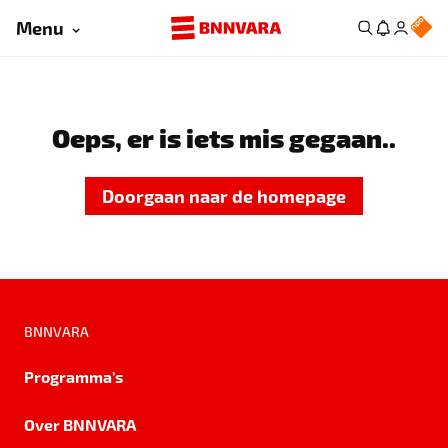
Menu
Oeps, er is iets mis gegaan..
Doorgaan naar de homepage
BNNVARA
Programma's
Over BNNVARA