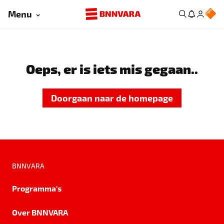
Menu
Oeps, er is iets mis gegaan..
Doorgaan naar de homepage
BNNVARA
Programma's
Over BNNVARA