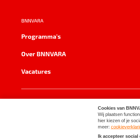
BNNVARA
Programma's
Over BNNVARA
Vacatures
Privacy
Cookie-instellingen
Algemene 