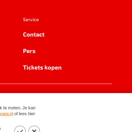
Service
Contact
Pers
Tickets kopen
RSIN 8531 62 402