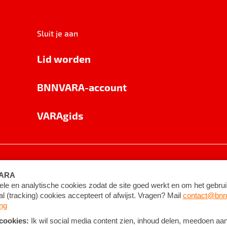
Sluit je aan
Lid worden
BNNVARA-account
VARAgids
voorwaarden
©
2026
BNNVARA