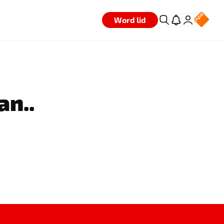
Word lid
an..