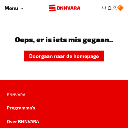
Menu
Oeps, er is iets mis gegaan..
Doorgaan naar de homepage
BNNVARA
Programma's
Over BNNVARA