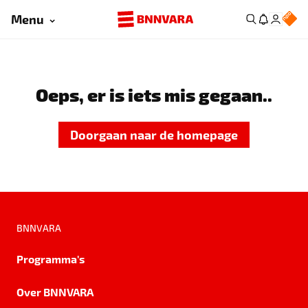
Menu
Oeps, er is iets mis gegaan..
Doorgaan naar de homepage
BNNVARA
Programma's
Over BNNVARA