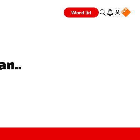
Word lid
an..