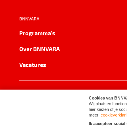
BNNVARA
Programma's
Over BNNVARA
Vacatures
Privacy
Cookie-instellingen
Algemene 