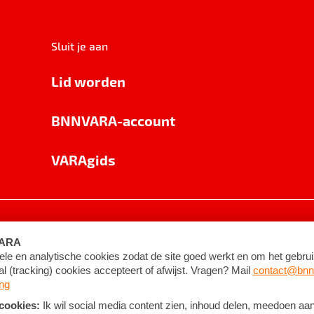
Sluit je aan
Lid worden
BNNVARA-account
VARAgids
voorwaarden
©
2026
BNNVARA