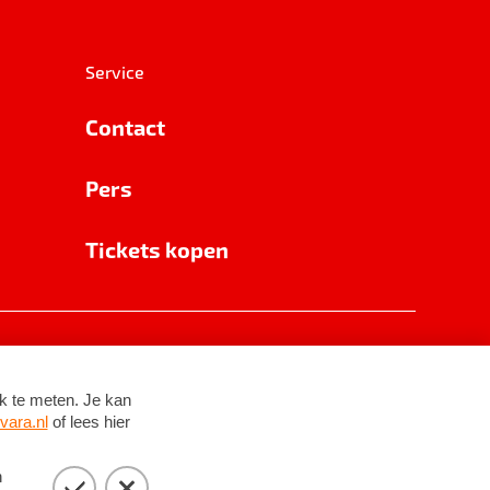
Service
Contact
Pers
Tickets kopen
RSIN 8531 62 402