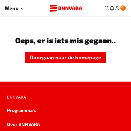
Menu
Oeps, er is iets mis gegaan..
Doorgaan naar de homepage
BNNVARA
Programma's
Over BNNVARA