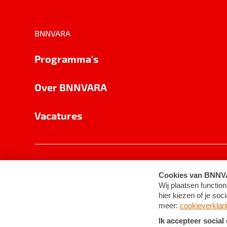
BNNVARA
Programma's
Over BNNVARA
Vacatures
Privacy
Cookie-instellingen
Algemene 