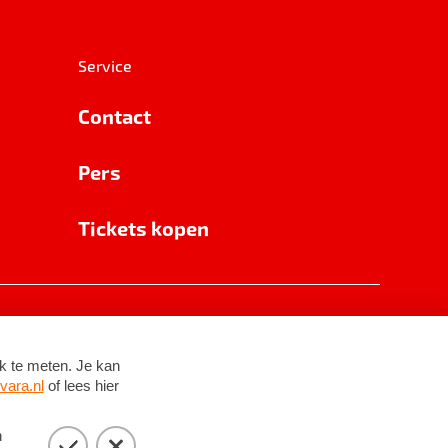
Service
Contact
Pers
Tickets kopen
RSIN 8531 62 402