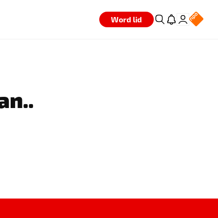
Word lid
an..