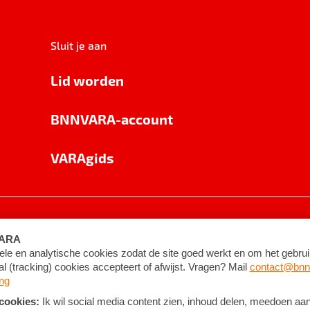
Sluit je aan
Lid worden
BNNVARA-account
VARAgids
voorwaarden
©
2026
BNNVARA