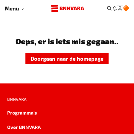
Menu
Oeps, er is iets mis gegaan..
Doorgaan naar de homepage
BNNVARA
Programma's
Over BNNVARA