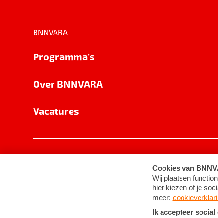
BNNVARA
Programma's
Over BNNVARA
Vacatures
Privacy
Cookie-instellingen
Algemene 