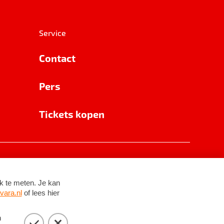
Service
Contact
Pers
Tickets kopen
RSIN 8531 62 402