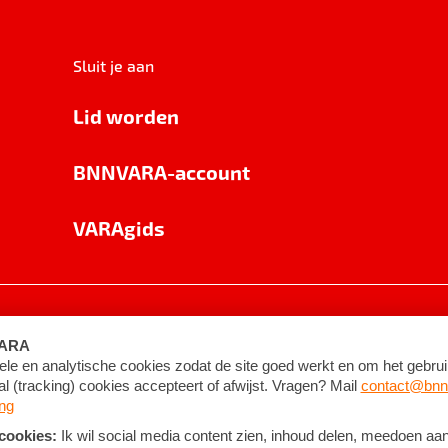
Sluit je aan
Lid worden
BNNVARA-account
VARAgids
voorwaarden
©
2026
BNNVARA