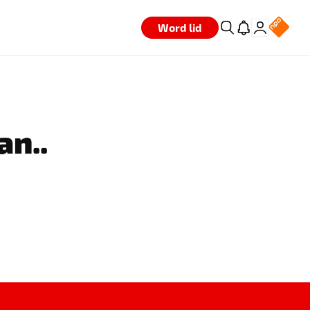
Word lid
an..