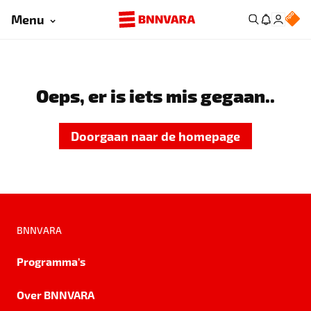
Menu
Oeps, er is iets mis gegaan..
Doorgaan naar de homepage
BNNVARA
Programma's
Over BNNVARA