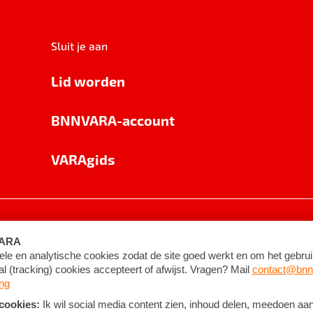
Sluit je aan
Lid worden
BNNVARA-account
VARAgids
voorwaarden
©
2026
BNNVARA