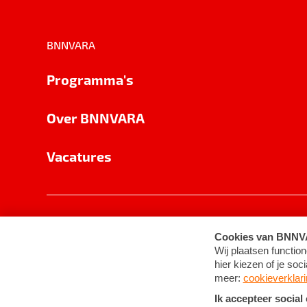
BNNVARA
Programma's
Over BNNVARA
Vacatures
Privacy
Cookie-instellingen
Algemene 