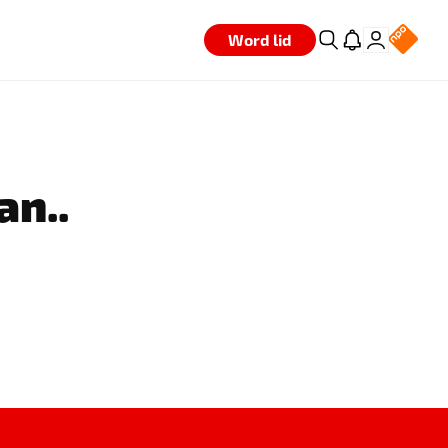
Word lid
an..