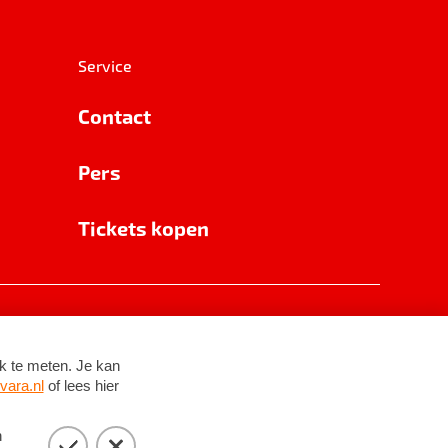
Service
Contact
Pers
Tickets kopen
RSIN 8531 62 402