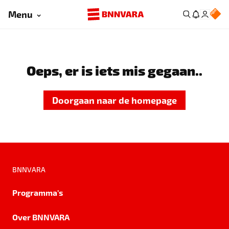
Menu
Oeps, er is iets mis gegaan..
Doorgaan naar de homepage
BNNVARA
Programma's
Over BNNVARA