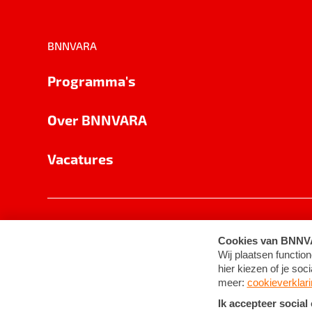
BNNVARA
Programma's
Over BNNVARA
Vacatures
Privacy
Cookie-instellingen
Algemene 