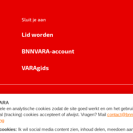
Sluit je aan
Lid worden
BNNVARA-account
VARAgids
voorwaarden
©
2026
BNNVARA