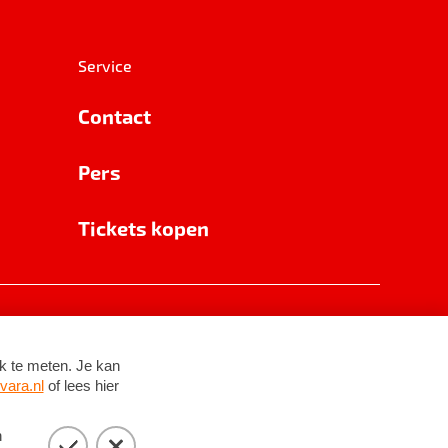
Service
Contact
Pers
Tickets kopen
RSIN 8531 62 402