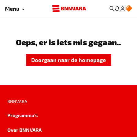
Menu
Oeps, er is iets mis gegaan..
Doorgaan naar de homepage
BNNVARA
Programma's
Over BNNVARA