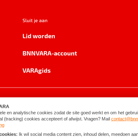
Sluit je aan
Lid worden
BNNVARA-account
VARAgids
voorwaarden
©
2026
BNNVARA