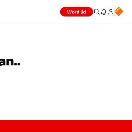
Word lid
an..