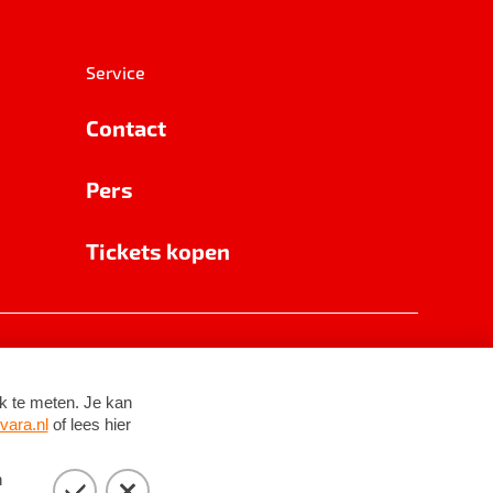
Service
Contact
Pers
Tickets kopen
RSIN 8531 62 402