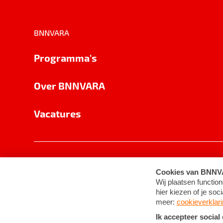
BNNVARA
Programma's
Over BNNVARA
Vacatures
Privacy
Cookie-instellingen
Algemene 