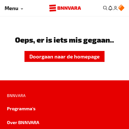
Menu
Oeps, er is iets mis gegaan..
Doorgaan naar de homepage
BNNVARA
Programma's
Over BNNVARA