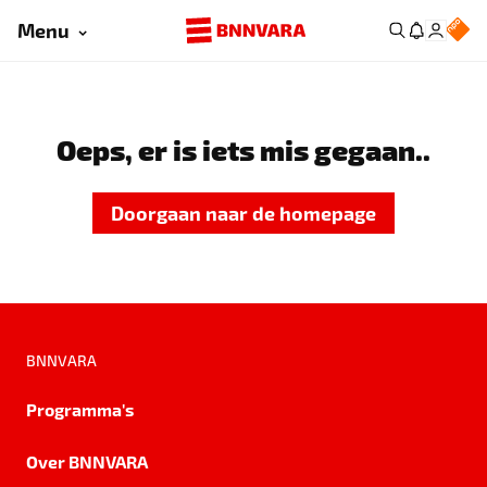
Menu
Oeps, er is iets mis gegaan..
Doorgaan naar de homepage
BNNVARA
Programma's
Over BNNVARA