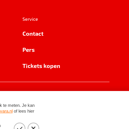
Service
Contact
Pers
Tickets kopen
RSIN 8531 62 402