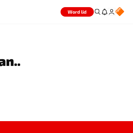
Word lid
an..