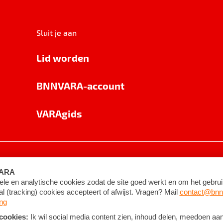
Sluit je aan
Lid worden
BNNVARA-account
VARAgids
voorwaarden
©
2026
BNNVARA