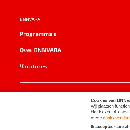
BNNVARA
Programma's
Over BNNVARA
Vacatures
Privacy
Cookie-instellingen
Algemene 