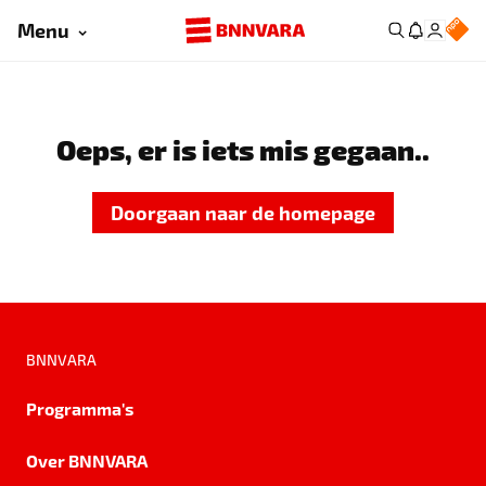
Menu
Oeps, er is iets mis gegaan..
Doorgaan naar de homepage
BNNVARA
Programma's
Over BNNVARA