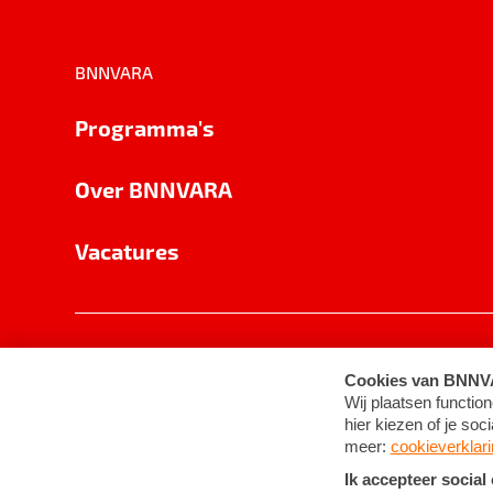
BNNVARA
Programma's
Over BNNVARA
Vacatures
Privacy
Cookie-instellingen
Algemene 