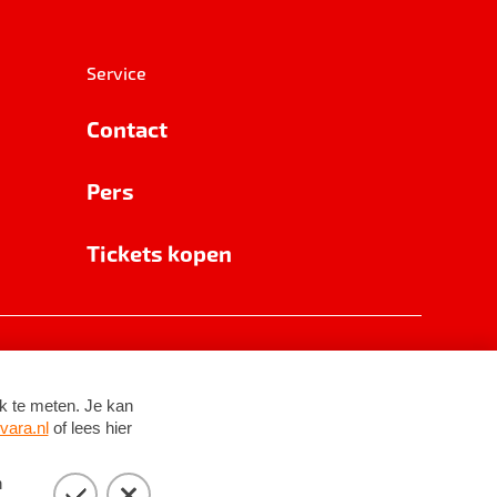
Service
Contact
Pers
Tickets kopen
RSIN 8531 62 402