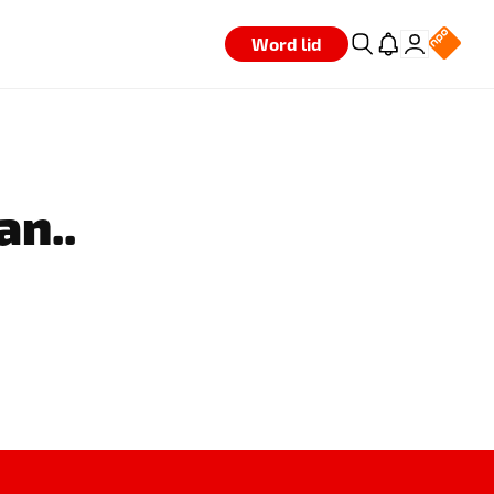
Word lid
an..