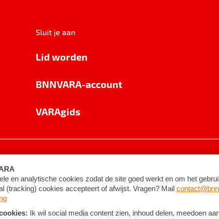
Sluit je aan
Lid worden
BNNVARA-account
VARAgids
voorwaarden
©
2026
BNNVARA