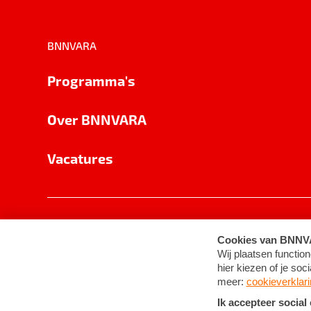
BNNVARA
Programma's
Over BNNVARA
Vacatures
Privacy
Cookie-instellingen
Algemene 