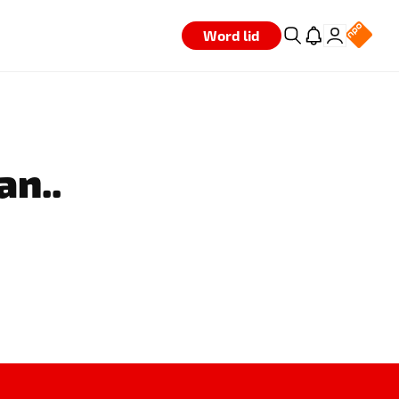
Word lid
an..