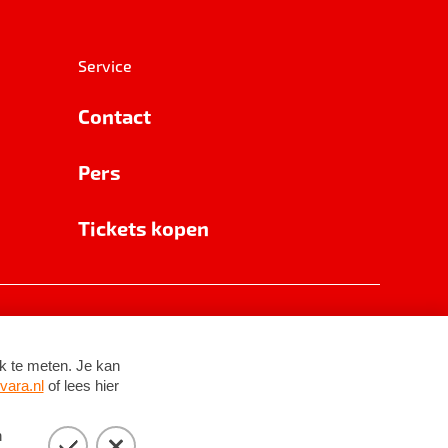
Service
Contact
Pers
Tickets kopen
RSIN 8531 62 402