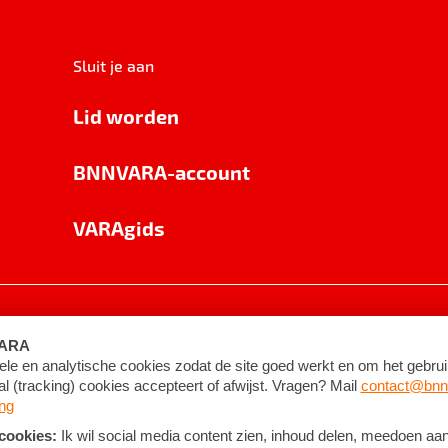
Sluit je aan
Lid worden
BNNVARA-account
VARAgids
voorwaarden
©
2026
BNNVARA