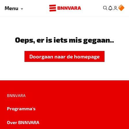
Menu
Oeps, er is iets mis gegaan..
Doorgaan naar de homepage
BNNVARA
Programma's
Over BNNVARA