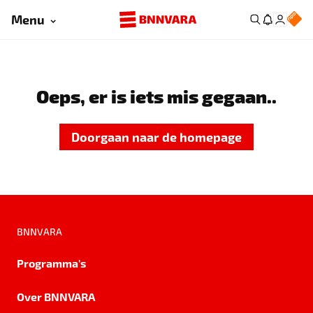
Menu
Oeps, er is iets mis gegaan..
Doorgaan naar de homepage
BNNVARA
Programma's
Over BNNVARA