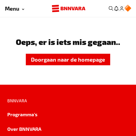
Menu
Oeps, er is iets mis gegaan..
Doorgaan naar de homepage
BNNVARA
Programma's
Over BNNVARA