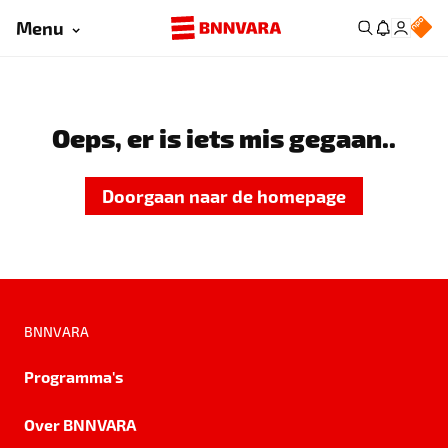
Menu
Oeps, er is iets mis gegaan..
Doorgaan naar de homepage
BNNVARA
Programma's
Over BNNVARA