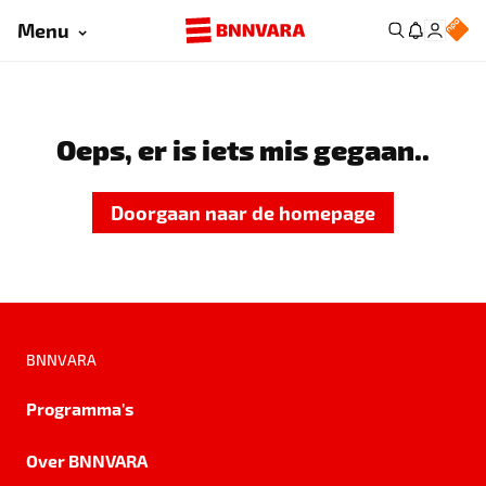
Menu
Oeps, er is iets mis gegaan..
Doorgaan naar de homepage
BNNVARA
Programma's
Over BNNVARA