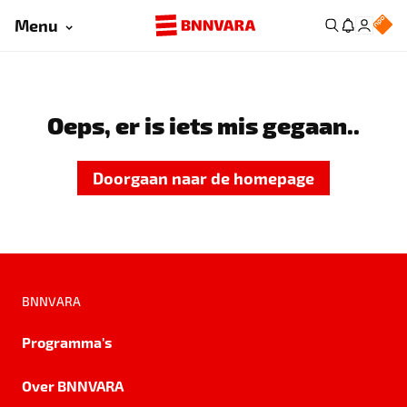
Menu
Oeps, er is iets mis gegaan..
Doorgaan naar de homepage
BNNVARA
Programma's
Over BNNVARA