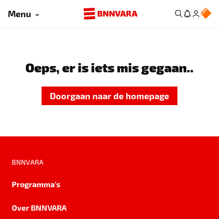
Menu
Oeps, er is iets mis gegaan..
Doorgaan naar de homepage
BNNVARA
Programma's
Over BNNVARA