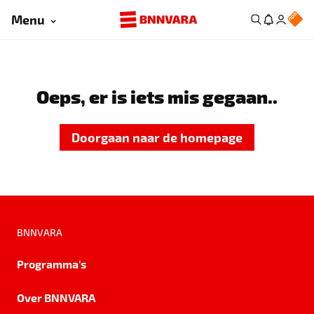
Menu
Oeps, er is iets mis gegaan..
Doorgaan naar de homepage
BNNVARA
Programma's
Over BNNVARA