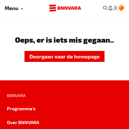
Menu
Oeps, er is iets mis gegaan..
Doorgaan naar de homepage
BNNVARA
Programma's
Over BNNVARA