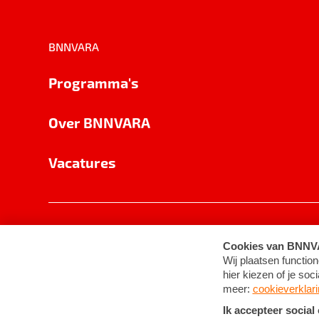
BNNVARA
Programma's
Over BNNVARA
Vacatures
Privacy
Cookie-instellingen
Algemene 