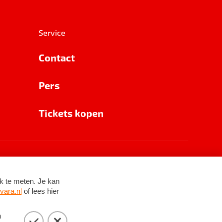
Service
Contact
Pers
Tickets kopen
RSIN 8531 62 402