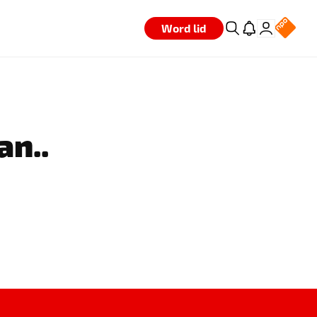
Word lid
an..