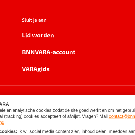
Sluit je aan
Lid worden
BNNVARA-account
VARAgids
voorwaarden
©
2026
BNNVARA