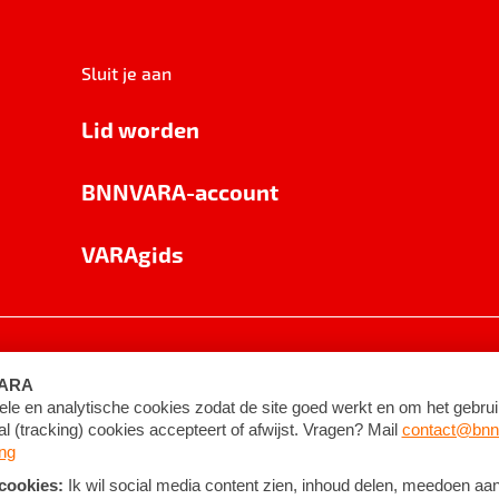
Sluit je aan
Lid worden
BNNVARA-account
VARAgids
voorwaarden
©
2026
BNNVARA