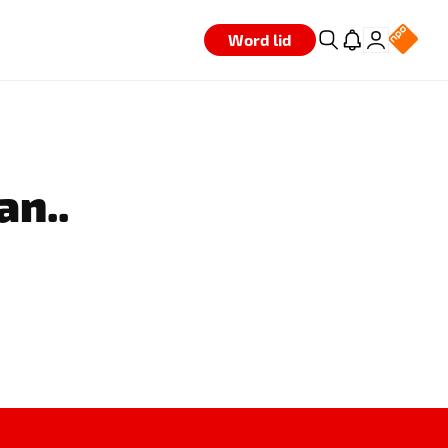
Word lid
an..