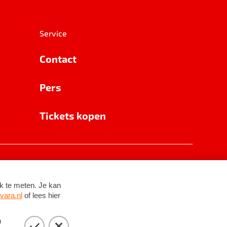
Service
Contact
Pers
Tickets kopen
RSIN 8531 62 402