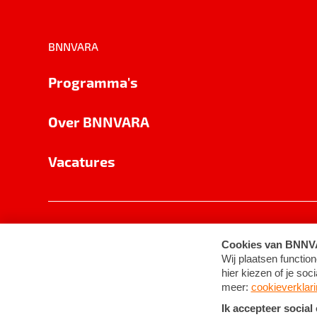
BNNVARA
Programma's
Over BNNVARA
Vacatures
Privacy
Cookie-instellingen
Algemene 