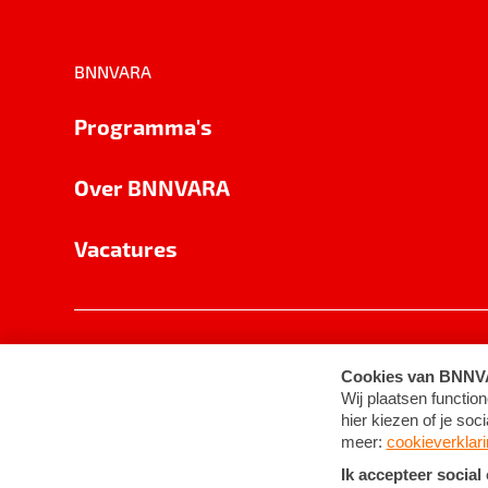
BNNVARA
Programma's
Over BNNVARA
Vacatures
Privacy
Cookie-instellingen
Algemene 