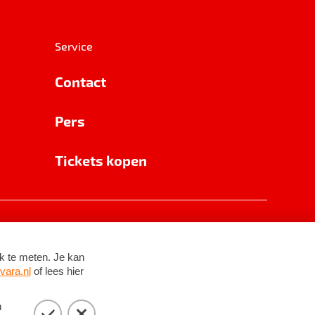
Service
Contact
Pers
Tickets kopen
RSIN 8531 62 402