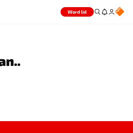
Word lid
an..