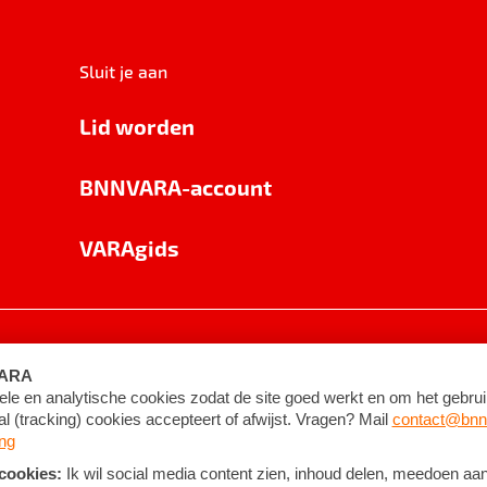
Sluit je aan
Lid worden
BNNVARA-account
VARAgids
voorwaarden
©
2026
BNNVARA