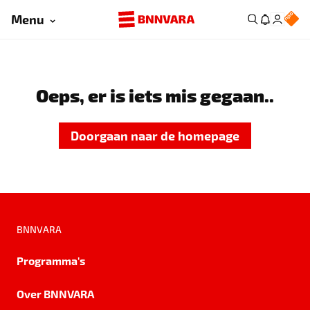
Menu
Oeps, er is iets mis gegaan..
Doorgaan naar de homepage
BNNVARA
Programma's
Over BNNVARA