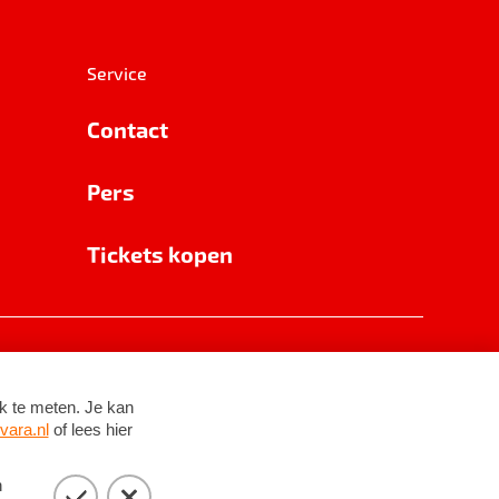
Service
Contact
Pers
Tickets kopen
RSIN 8531 62 402