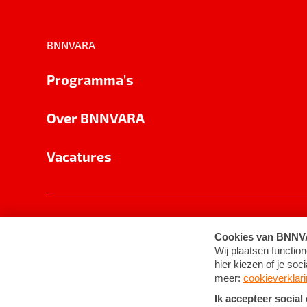
BNNVARA
Programma's
Over BNNVARA
Vacatures
Privacy
Cookie-instellingen
Algemene 