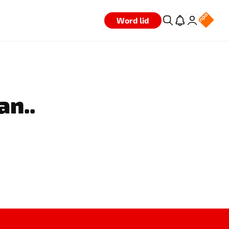
Word lid
an..