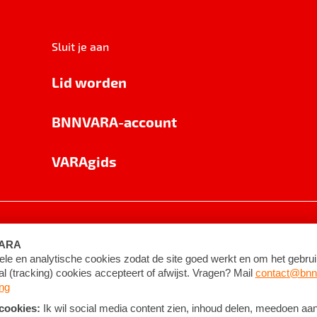
Sluit je aan
Lid worden
BNNVARA-account
VARAgids
voorwaarden
©
2026
BNNVARA