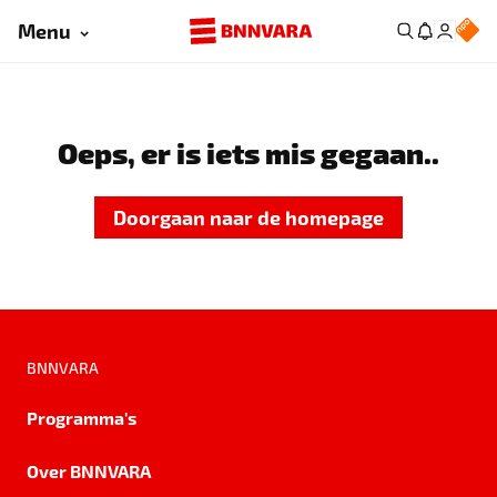
Menu
Oeps, er is iets mis gegaan..
Doorgaan naar de homepage
BNNVARA
Programma's
Over BNNVARA