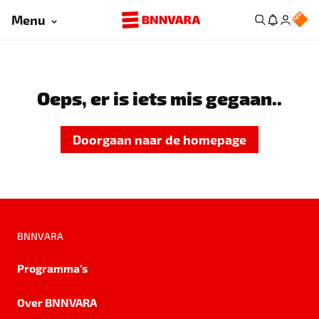
Menu
Oeps, er is iets mis gegaan..
Doorgaan naar de homepage
BNNVARA
Programma's
Over BNNVARA