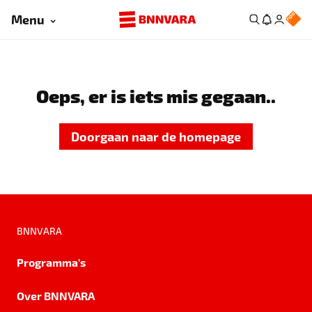
Menu
Oeps, er is iets mis gegaan..
Doorgaan naar de homepage
BNNVARA
Programma's
Over BNNVARA