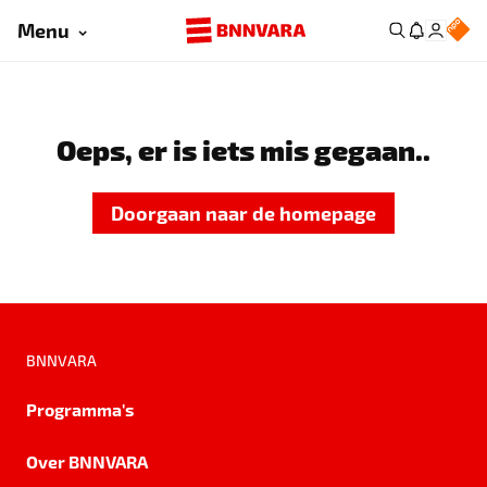
Menu
Oeps, er is iets mis gegaan..
Doorgaan naar de homepage
BNNVARA
Programma's
Over BNNVARA