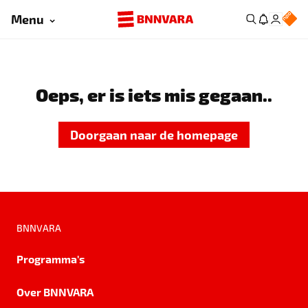
Menu
Oeps, er is iets mis gegaan..
Doorgaan naar de homepage
BNNVARA
Programma's
Over BNNVARA