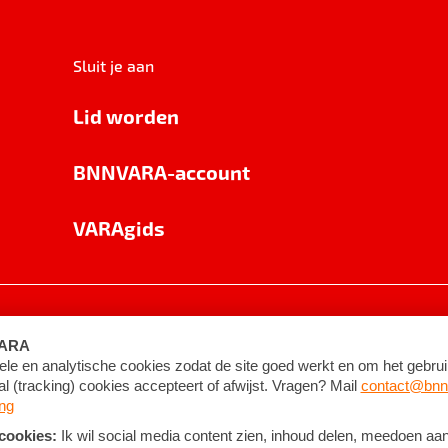
Sluit je aan
Lid worden
BNNVARA-account
VARAgids
voorwaarden
©
2026
BNNVARA