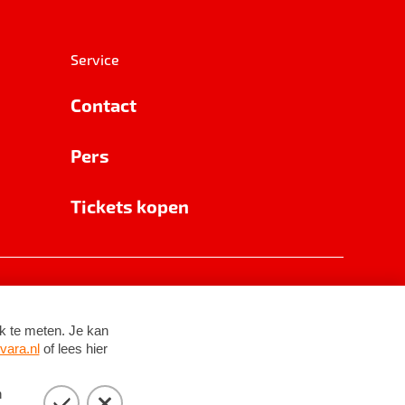
Service
Contact
Pers
Tickets kopen
RSIN 8531 62 402