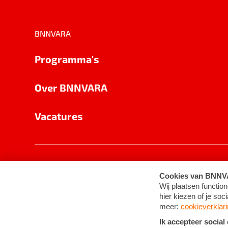
BNNVARA
Programma's
Over BNNVARA
Vacatures
Privacy
Cookie-instellingen
Algemene 