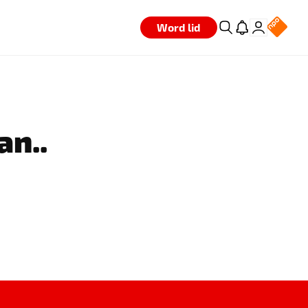
Word lid
an..