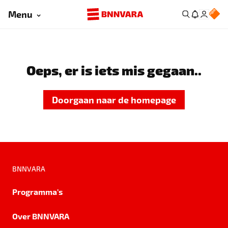
Menu
Oeps, er is iets mis gegaan..
Doorgaan naar de homepage
BNNVARA
Programma's
Over BNNVARA