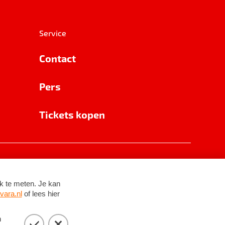
Service
Contact
Pers
Tickets kopen
RSIN 8531 62 402