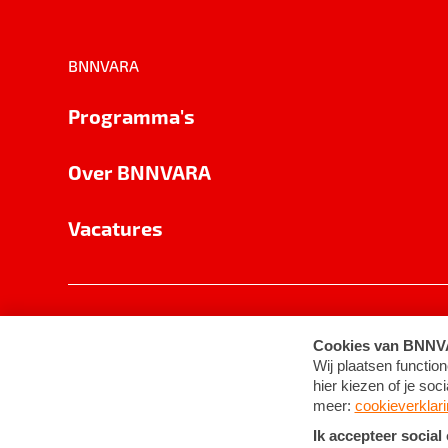
BNNVARA
Programma's
Over BNNVARA
Vacatures
Privacy
Cookie-instellingen
Algemene 