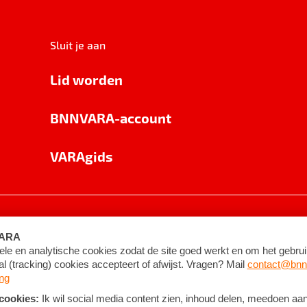
Sluit je aan
Lid worden
BNNVARA-account
VARAgids
voorwaarden
©
2026
BNNVARA