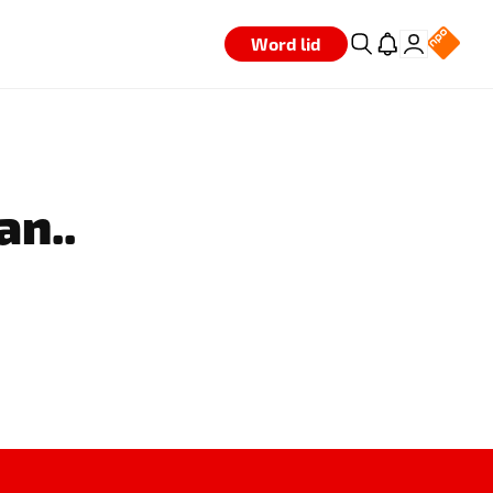
Word lid
an..