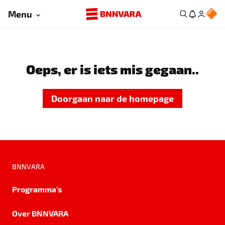
Menu
Oeps, er is iets mis gegaan..
Doorgaan naar de homepage
BNNVARA
Programma's
Over BNNVARA