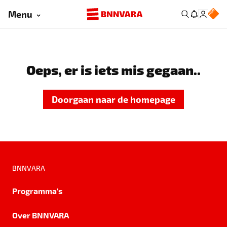
Menu
Oeps, er is iets mis gegaan..
Doorgaan naar de homepage
BNNVARA
Programma's
Over BNNVARA