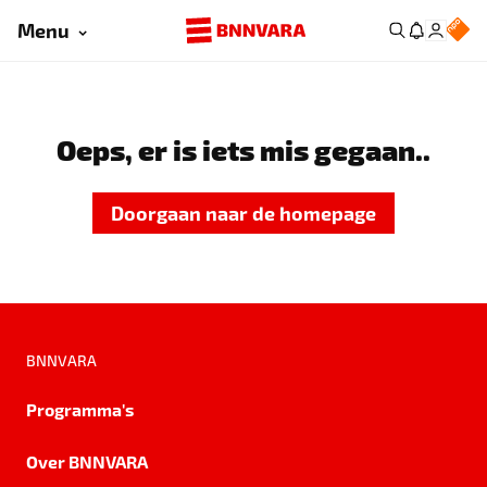
Menu
Oeps, er is iets mis gegaan..
Doorgaan naar de homepage
BNNVARA
Programma's
Over BNNVARA