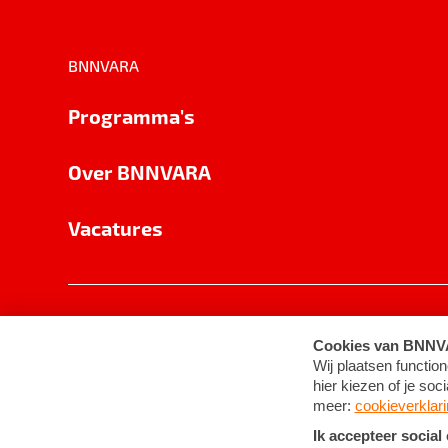
BNNVARA
Programma's
Over BNNVARA
Vacatures
Privacy
Cookie-instellingen
Algemene 