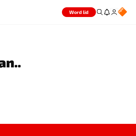
Word lid
an..