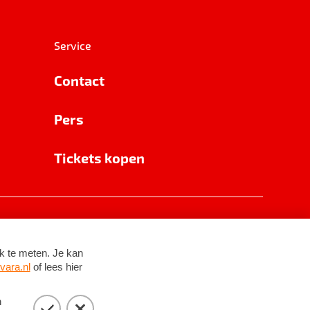
Service
Contact
Pers
Tickets kopen
RSIN 8531 62 402