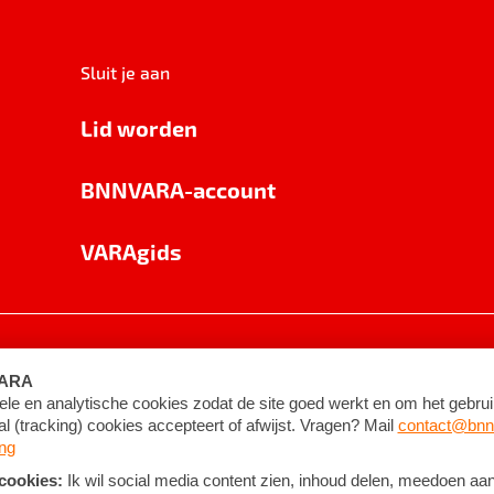
Sluit je aan
Lid worden
BNNVARA-account
VARAgids
voorwaarden
©
2026
BNNVARA