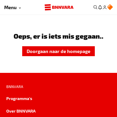
Menu
Oeps, er is iets mis gegaan..
Doorgaan naar de homepage
BNNVARA
Programma's
Over BNNVARA